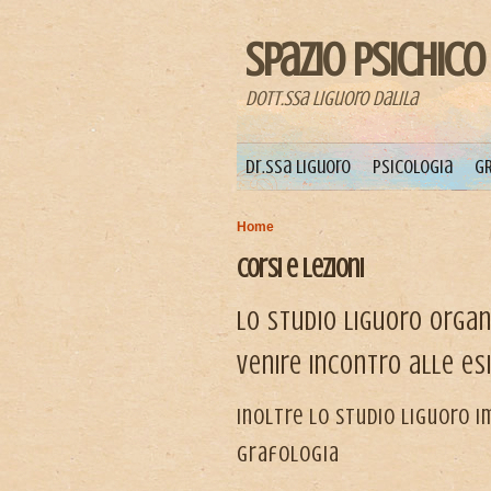
Spazio Psichico
Dott.ssa Liguoro Dalila
Menu principale
Dr.ssa Liguoro
Psicologia
GR
Home
Tu sei qui
Corsi e lezioni
Lo studio Liguoro organ
venire incontro alle esi
Inoltre lo studio Liguoro im
Grafologia