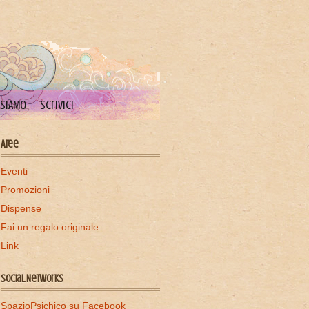
 SIAMO
Scrivici
Aree
Eventi
Promozioni
Dispense
Fai un regalo originale
Link
Social Networks
SpazioPsichico su Facebook