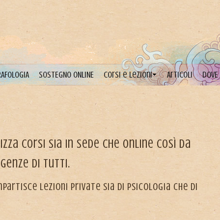
AFOLOGIA
SOSTEGNO ONLINE
Corsi e lezioni
Articoli
DOVE
izza corsi sia in sede che online così da
genze di tutti.
partisce lezioni private sia di Psicologia che di