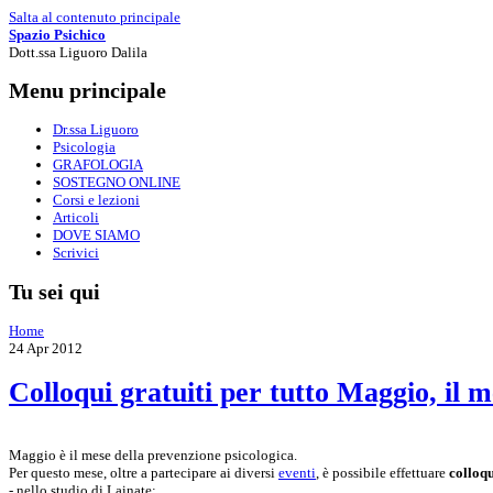
Salta al contenuto principale
Spazio Psichico
Dott.ssa Liguoro Dalila
Menu principale
Dr.ssa Liguoro
Psicologia
GRAFOLOGIA
SOSTEGNO ONLINE
Corsi e lezioni
Articoli
DOVE SIAMO
Scrivici
Tu sei qui
Home
24
Apr
2012
Colloqui gratuiti per tutto Maggio, il m
Maggio è il mese della prevenzione psicologica.
Per questo mese, oltre a partecipare ai diversi
eventi
, è possibile effettuare
colloqu
- nello studio di Lainate;