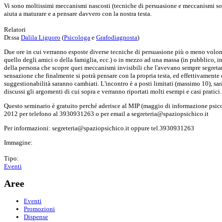
Vi sono moltissimi meccanismi nascosti (tecniche di persuasione e meccanismi soci
aiuta a maturare e a pensare davvero con la nostra testa.
Relatori
Dr.ssa
Dalila Liguoro
(
Psicologa
e
Grafodiagnosta
)
Due ore in cui verranno esposte diverse tecniche di persuasione più o meno volont
quello degli amici o della famiglia, ecc.) o in mezzo ad una massa (in pubblico, 
della persona che scopre quei meccanismi invisibili che l'avevano sempre segreta
sensazione che finalmente si potrà pensare con la propria testa, ed effettivamente
suggestionabilità saranno cambiati. L'incontro è a posti limitati (massimo 10), s
discussi gli argomenti di cui sopra e verranno riportati molti esempi e casi pratici.
Questo seminario è gratuito perché aderisce al MIP (maggio di informazione psicol
2012 per telefono al 3930931263 o per email a segreteria@spaziopsichico.it
Per informazioni: segreteria@spaziopsichico.it oppure tel.3930931263
Immagine:
Tipo:
Eventi
Aree
Eventi
Promozioni
Dispense