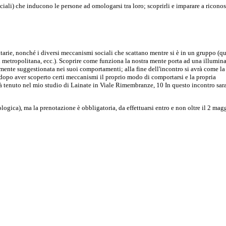
ali) che inducono le persone ad omologarsi tra loro; scoprirli e imparare a riconosc
arie, nonché i diversi meccanismi sociali che scattano mentre si è in un gruppo (q
in metropolitana, ecc.). Scoprire come funziona la nostra mente porta ad una illumin
mente suggestionata nei suoi comportamenti; alla fine dell'incontro si avrà come la
 dopo aver scoperto certi meccanismi il proprio modo di comportarsi e la propria
arà tenuto nel mio studio di Lainate in Viale Rimembranze, 10 In questo incontro sa
ogica), ma la prenotazione è obbligatoria, da effettuarsi entro e non oltre il 2 mag